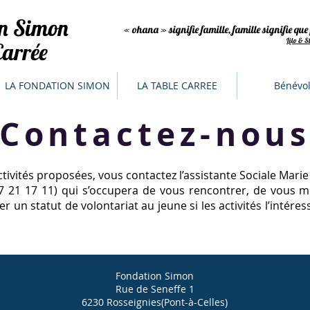
on Simon
« ohana » signifie famille, famille signifie qu
Lilo & S
Carrée
LA FONDATION SIMON
LA TABLE CARREE
Bénévol
Contactez-nou
activités proposées, vous contactez l’assistante Sociale Mari
67 21 17 11) qui s’occupera de vous rencontrer, de vous m
 un statut de volontariat au jeune si les activités l’intéress
Fondation Simon
Rue de Seneffe 1
6230 Rosseignies(Pont-à-Celles)