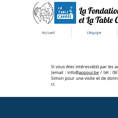
La Fondati
et La Table 
Accueil
L'équipe
Si vous êtes intéressé(e) par les 
(email : info@
appoui.be
/ tél : 0
Simon pour une visite et de donner
ci.